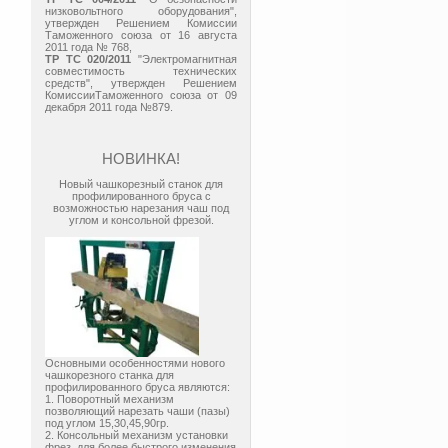
низковольтного оборудования",
утвержден Решением Комиссии
Таможенного союза от 16 августа
2011 года № 768,
ТР ТС 020/2011
"Электромагнитная
совместимость технических
средств", утвержден Решением
КомиссииТаможенного союза от 09
декабря 2011 года №879.
НОВИНКА!
Новый чашкорезный станок для
профилированного бруса с
возможностью нарезания чаш под
углом и консольной фрезой.
Основными особенностями нового
чашкорезного станка для
профилированного бруса являются:
1. Поворотный механизм
позволяющий нарезать чаши (пазы)
под углом 15,30,45,90гр.
2. Консольный механизм установки
фрез, для более быстрого изменения