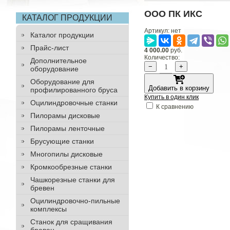
ООО ПК ИКС
КАТАЛОГ ПРОДУКЦИИ
Артикул:
нет
Каталог продукции
Прайс-лист
4 000.00
руб.
Количество:
Дополнительное
−
+
оборудование
Оборудование для
Добавить в корзину
профилированного бруса
Купить в один клик
Оцилиндровочные станки
К сравнению
Пилорамы дисковые
Пилорамы ленточные
Брусующие станки
Многопилы дисковые
Кромкообрезные станки
Чашкорезные станки для
бревен
Оцилиндровочно-пильные
комплексы
Станок для сращивания