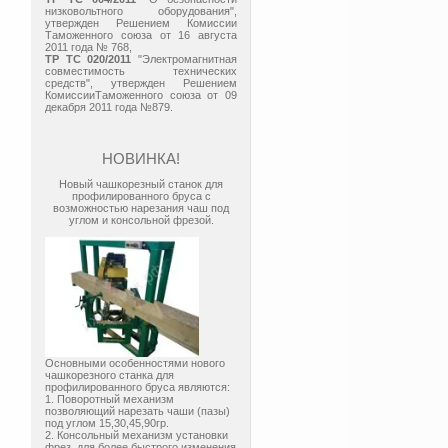
низковольтного оборудования",
утвержден Решением Комиссии
Таможенного союза от 16 августа
2011 года № 768,
ТР ТС 020/2011
"Электромагнитная
совместимость технических
средств", утвержден Решением
КомиссииТаможенного союза от 09
декабря 2011 года №879.
НОВИНКА!
Новый чашкорезный станок для
профилированного бруса с
возможностью нарезания чаш под
углом и консольной фрезой.
Основными особенностями нового
чашкорезного станка для
профилированного бруса являются:
1. Поворотный механизм
позволяющий нарезать чаши (пазы)
под углом 15,30,45,90гр.
2. Консольный механизм установки
фрез, для более быстрого изменения