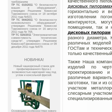
качественного пило
требованиям
ТР ТС 010/2011
"О безопасности
дисковых пилорамах
машин и оборудования",
горизонтально и в
утвержден Решением Комиссии
Таможенного союза от 18 октября
изготовлении пог
2011 года №823,
ТР ТС 004/2011
"О безопасности
монтируются, могу
низковольтного оборудования",
утвержден Решением Комиссии
помещении, так и 
Таможенного союза от 16 августа
дисковых пилорам
2011 года № 768,
ТР ТС 020/2011
"Электромагнитная
разного диаметра.
совместимость технических
средств", утвержден Решением
различных моделей 
КомиссииТаможенного союза от 09
декабря 2011 года №879.
ГОСТам и техническ
только качественны
НОВИНКА!
Также Наша компани
Новый чашкорезный станок для
изделий по черт
профилированного бруса с
проектированию и
возможностью нарезания чаш под
углом и консольной фрезой.
различные варианты
заготовки, так и из
участком металло
слесарным участком
специализированным
Основными особенностями нового