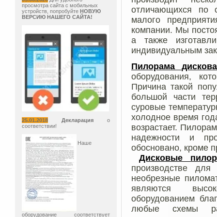
просмотра сайта с мобильных
отличающихся по 
устройств, попробуйте
НОВУЮ
ВЕРСИЮ НАШЕГО САЙТА!
малого предприят
компании. Мы посто
а также изготавл
индивидуальным зак
Пилорама дисков
оборудования, ко
Причина такой попу
большой части тер
суровые температурн
холодное время год
25.01.2018
Декларация
о
возрастает. Пилора
соответствии!
надежности и про
Наше
обосновано, кроме п
Дисковые пило
производстве для
необрезные пиломат
являются высоко
оборудованием благ
любые схемы ра
оборудование соответствует