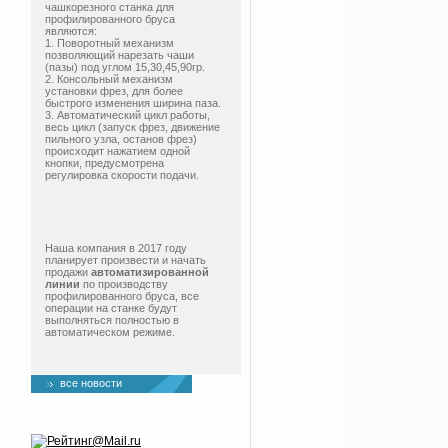
чашкорезного станка для
профилированного бруса
являются:
1. Поворотный механизм
позволяющий нарезать чаши
(пазы) под углом 15,30,45,90гр.
2. Консольный механизм
установки фрез, для более
быстрого изменения ширина паза.
3. Автоматический цикл работы,
весь цикл (запуск фрез, движение
пильного узла, останов фрез)
происходит нажатием одной
кнопки, предусмотрена
регулировка скорости подачи.
Наша компания в 2017 году
планирует произвести и начать
продажи
автоматизированной
линии
по производству
профилированного бруса, все
операции на станке будут
выполняться полностью в
автоматическом режиме.
все новости