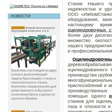
Станки Нашего пр
надежностью и удо
ООО «ИжКомСтанко
НОВОСТИ
оборудования, зан
настоящему вре
30.03.2021
Новый многопильно-
оцилиндровочных с
брусующий комплекс 2 в 1!
более двух десятк
множество околос
нашего предприятия
и профессиональное
Оцилиндровочны
деревообрабатыва
оцилиндрованного 
Комплекс состоящий из двух
производства срубов
узлов и выполняющий
задачи брусующего станка и
многофункциональн
многопильного станка.
приспособлений и и
Комплекс предназначен для
производственных
качественного и быстрого
получения бруса и доски из
помощью одного
о
круглого бревна
станков для оцилин
паза и плоскости 
производит нес
03.06.2020
Для удобного